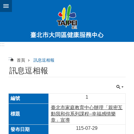
跳到主要內容區塊
:::
:::
首頁
訊息逗相報
訊息逗相報
1
臺北市家庭教育中心辦理「親密互
動我和你系列課程–幸福感情樂
章」宣導
115-07-29