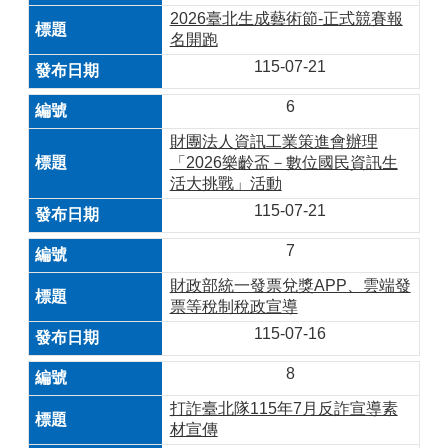
2026臺北生成藝術節-正式競賽報
名開跑
115-07-21
6
財團法人資訊工業策進會辦理
「2026樂齡盃－數位國民資訊生
活大挑戰」活動
115-07-21
7
財政部統一發票兌獎APP、雲端發
票等稅制稅政宣導
115-07-16
8
打詐臺北隊115年7月反詐宣導素
材宣傳