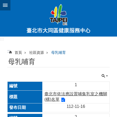
跳到主要內容區塊
:::
:::
首頁
社區資源
母乳哺育
母乳哺育
1
臺北市依法應設置哺集乳室之機關
(構)名單
112-11-16
2