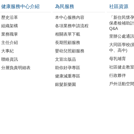
健康服務中心介紹
為民服務
社區資源
歷史沿革
本中心服務內容
「新住民懷
保產檢補助
組織架構
各項業務申請流程
Q&A
業務職掌
相關表單下載
里辦公處通
主任介紹
長期照顧服務
大同區學校(
中、高中)
大事紀
嬰幼兒照顧服務
母乳哺育
聯絡資訊
文宣出版品
社區健走教
分層負責明細表
助你好孕專區
行政夥伴
健康減重專區
戶外活動空
銀髮新樂園