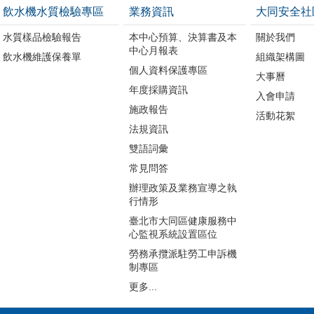
飲水機水質檢驗專區
業務資訊
大同安全社
水質樣品檢驗報告
本中心預算、決算書及本
關於我們
中心月報表
飲水機維護保養單
組織架構圖
個人資料保護專區
大事曆
年度採購資訊
入會申請
施政報告
活動花絮
法規資訊
雙語詞彙
常見問答
辦理政策及業務宣導之執
行情形
臺北市大同區健康服務中
心監視系統設置區位
勞務承攬派駐勞工申訴機
制專區
更多...