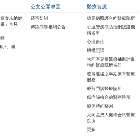
公文公開專區
醫療資源
孕婦女未納健
菸害防制
糖尿病照護合約醫療院所
計畫」常見
傳染病等相關公告
心血管疾病防治網認證機
構名單
訊錄
心理衛生
國小、國
機構照護
大同區兒童醫療補助計畫
特約醫療院所名冊
室
發展遲緩之早期療育醫療
服務
間
戒菸門診醫療院所
癌症篩檢合約醫療院所
健保特約藥局
大同區成人健檢合約醫療
院所
更多...