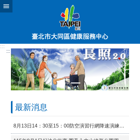
跳到主要內容區塊
:::
:::
最新消息
8月13日14：30至15：00防空演習行網降速演練，請預為因應，詳洽NCC官網