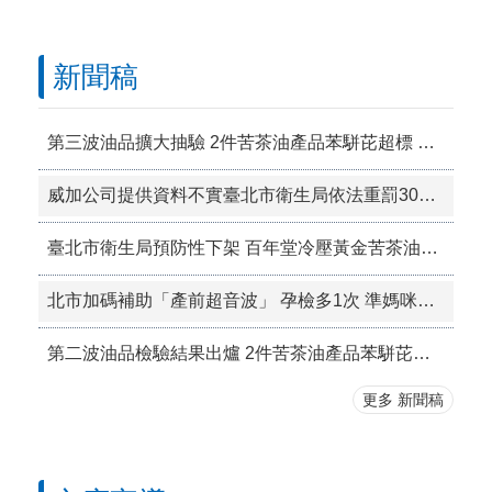
新聞稿
第三波油品擴大抽驗 2件苦茶油產品苯駢芘超標 前已要求預防性下架
威加公司提供資料不實臺北市衛生局依法重罰300萬元 續查苦茶油及原料下游
臺北市衛生局預防性下架 百年堂冷壓黃金苦茶油產品
北市加碼補助「產前超音波」 孕檢多1次 準媽咪「超」安心！
第二波油品檢驗結果出爐 2件苦茶油產品苯駢芘超標 前已要求預防性下架
更多 新聞稿