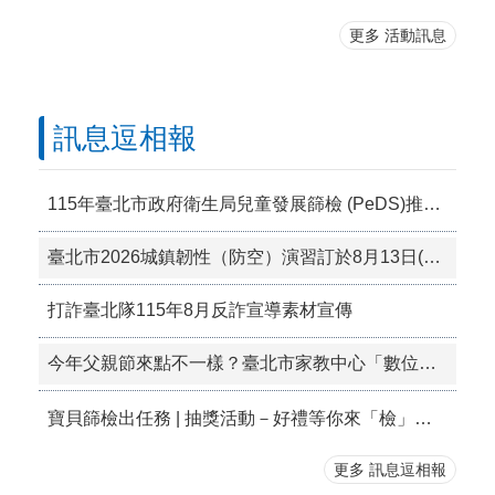
更多 活動訊息
訊息逗相報
115年臺北市政府衛生局兒童發展篩檢 (PeDS)推廣活動「寶貝篩檢出任務」線上抽獎活動開始囉!
臺北市2026城鎮韌性（防空）演習訂於8月13日(星期四）14時30分至15時實施。
打詐臺北隊115年8月反詐宣導素材宣傳
今年父親節來點不一樣？臺北市家教中心「數位教養微論壇」邀您共同揭開數位時代下青少年的教養謎團！歡迎踴躍報名參加。
寶貝篩檢出任務 | 抽獎活動－好禮等你來「檢」🎁 ❤️寶貝的成長只有一次，從第一句話、第一個翻身，到主動分享需求與情緒，每個小進步，都是兒童發展的痕跡，需要您、我一同來守護🌱
更多 訊息逗相報