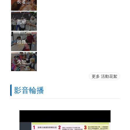
長者滑機時代
孔廟六藝活動
祖孫冬令營
失智友善運動場館
更多 活動花絮
影音輪播