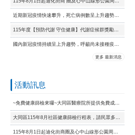
115年8月1日起迪化街商 圈及心中山線形公園周邊商圈禁菸，吸菸須至指定吸菸 區，違者最高處1萬元罰鍰。
近期新冠疫情快速攀升，死亡病例數呈上升趨勢，為降低重症或死亡發生風險，請尚未接種新冠JN.1疫苗的民眾儘速前往接種。
115年度【預防代謝 守住健康】代謝症候群獎勵活動!
國內新冠疫情持續呈上升趨勢，呼籲尚未接種疫苗民眾儘速接種。
更多 最新消息
活動訊息
~免費健康篩檢來囉~大同區醫療院所提供免費成人預防保健加值好禮，歡迎厝邊揪厝邊，共同來篩檢！
大同區115年8月社區健康篩檢行程表，請民眾多加利用!
115年8月1日起迪化街商圈及心中山線形公園周邊商圈禁菸，吸菸須至指定吸菸區，違者最高處1萬元罰鍰。